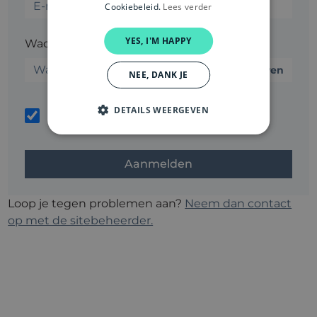
Cookiebeleid.
Lees verder
YES, I'M HAPPY
Wachtwoord*
Weergeven
NEE, DANK JE
Wachtwoord
DETAILS WEERGEVEN
Onthoud mij
vergeten?
Loop je tegen problemen aan?
Neem dan contact
op met de sitebeheerder.