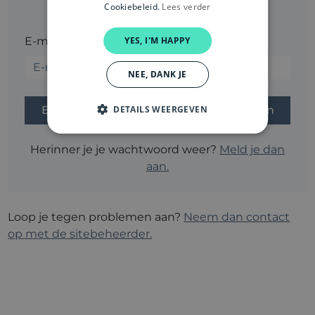
Cookiebeleid.
Lees verder
E-mail*
YES, I'M HAPPY
NEE, DANK JE
DETAILS WEERGEVEN
Herinner je je wachtwoord weer?
Meld je dan
aan.
Loop je tegen problemen aan?
Neem dan contact
op met de sitebeheerder.