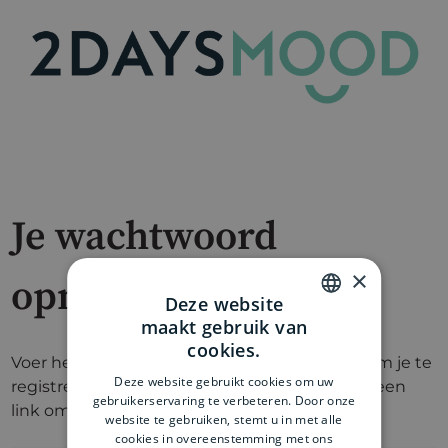
Je wachtwoord
×
opnieuw instellen
Deze website
maakt gebruik van
DUTCH
cookies.
Voer het e-mailadres in dat je hebt gebruikt om je te
ENGLISH
Deze website gebruikt cookies om uw
registreren. We sturen je dan een e-mail met een
gebruikerservaring te verbeteren. Door onze
link om je wachtwoord opnieuw in te stellen.
website te gebruiken, stemt u in met alle
cookies in overeenstemming met ons